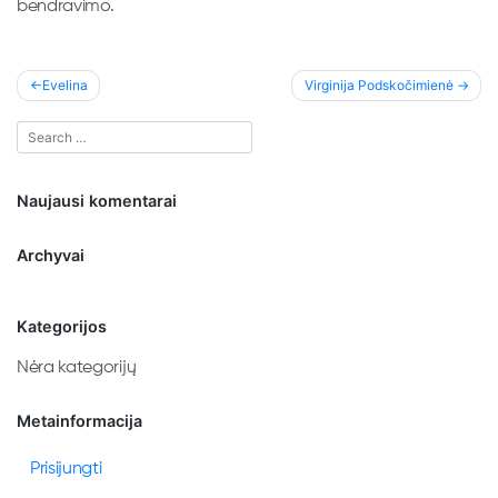
bendravimo.
Navigacija
Evelina
Virginija Podskočimienė
tarp
įrašų
Naujausi komentarai
Archyvai
Kategorijos
Nėra kategorijų
Metainformacija
Prisijungti