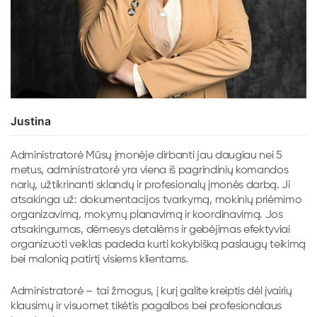
Justina
Administratorė Mūsų įmonėje dirbanti jau daugiau nei 5
metus, administratorė yra viena iš pagrindinių komandos
narių, užtikrinanti sklandų ir profesionalų įmonės darbą. Ji
atsakinga už: dokumentacijos tvarkymą, mokinių priėmimo
organizavimą, mokymų planavimą ir koordinavimą. Jos
atsakingumas, dėmesys detalėms ir gebėjimas efektyviai
organizuoti veiklas padeda kurti kokybišką paslaugų teikimą
bei malonią patirtį visiems klientams.
Administratorė – tai žmogus, į kurį galite kreiptis dėl įvairių
klausimų ir visuomet tikėtis pagalbos bei profesionalaus